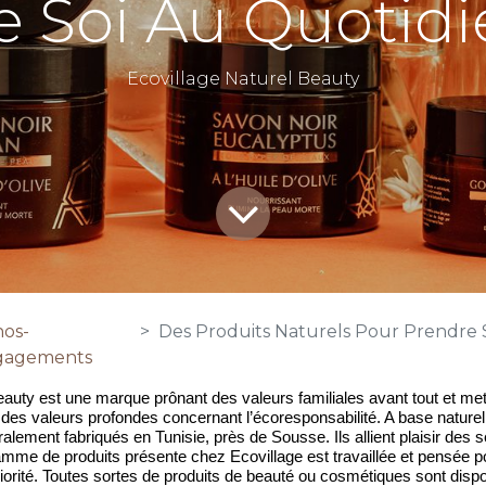
e Soi Au Quotidi
Ecovillage Naturel Beauty
nos-
Des Produits Naturels Pour Prendre Soin De
gagements
eauty est une marque prônant des valeurs familiales avant tout et met
des valeurs profondes concernant l’écoresponsabilité. A base naturelle
alement fabriqués en Tunisie, près de Sousse. Ils allient plaisir des se
mme de produits présente chez Ecovillage est travaillée et pensée pou
rité. Toutes sortes de produits de beauté ou cosmétiques sont dispo