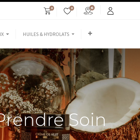
0
0
UX
HUILES & HYDROLATS
Prendre Soin