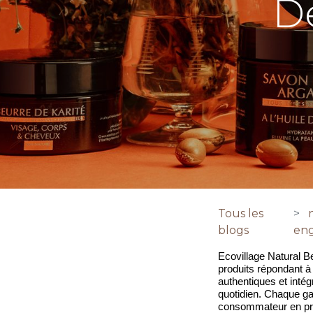
D
Tous les
blogs
en
Ecovillage Natural B
produits répondant à 
authentiques et intégr
quotidien. Chaque ga
consommateur en prio