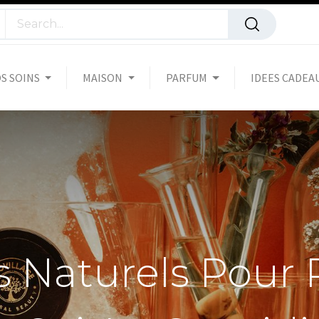
S SOINS
MAISON
PARFUM
IDEES CADEA
s Naturels Pour 