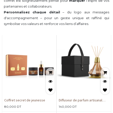
coffret est soigneusement pensé pour
marquer
l’esprit de vos
partenaires et collaborateurs.
Personnalisez chaque détail
– du logo aux messages
d'accompagnement – pour un geste unique et raffiné qui
symbolise vos valeurs et renforce vos liens d’affaires.
Coffret secret de jeunesse
Diffuseur de parfum artisanal
premium marron 1L
80,000
DT
140,000
DT