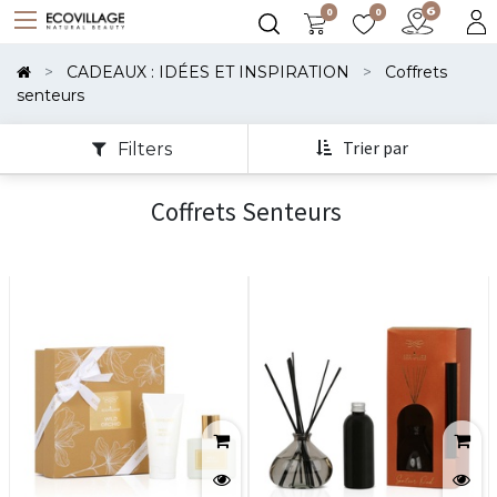
0
0
Montrer
Les
CADEAUX : IDÉES ET INSPIRATION
Coffrets
Catégories
senteurs
Trier par
Filters
Coffrets Senteurs