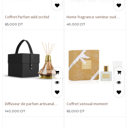
Coffret Parfum wild orchid
Home fragrance senteur oud
200ml
65,000
DT
49,000
DT
Diffuseur de parfum artisanal
Coffret sensual moment
premium marron 1L
140,000
DT
65,000
DT