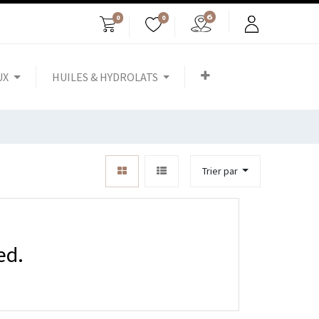
0
0
UX
HUILES & HYDROLATS
Trier par
ed.