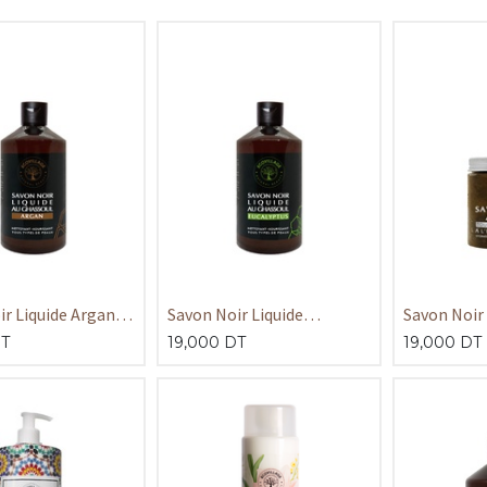
r Liquide Argan
Savon Noir Liquide
Savon Noir
Eucalyptus 400ml
GR
T
19,000
DT
19,000
DT