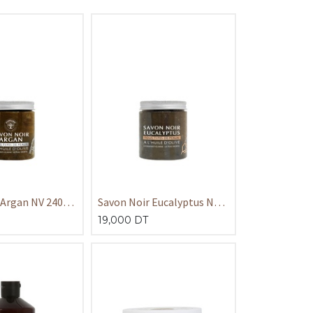
 Argan NV 240
Savon Noir Eucalyptus NV
240 gr
19,000
DT