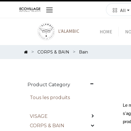
All
L'ALAMBIC
HOME
NO
CORPS & BAIN
Bain
Product Category
Tous les produits
Le m
s'ag
VISAGE
prod
CORPS & BAIN