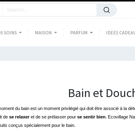
S SOINS
MAISON
PARFUM
IDEES CADEA
Bain et Dou
oment du bain est un moment privilégié qui doit être associé à la détent
it de 
se relaxer
 et de se prélasser pour 
se sentir bien
. Ecovillage N
uits conçus spécialement pour le bain.