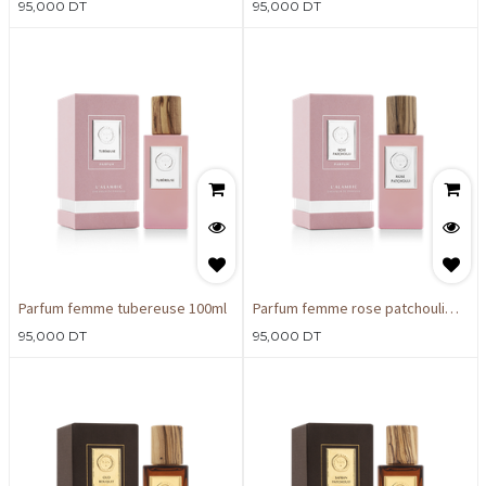
95,000
DT
95,000
DT
Parfum femme tubereuse 100ml
Parfum femme rose patchouli
100ml
95,000
DT
95,000
DT