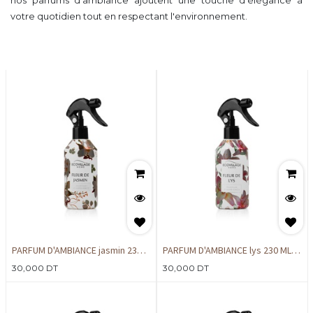
nos parfums d'ambiance ajoutent une touche d'élégance à
votre quotidien tout en respectant l'environnement.
PARFUM D'AMBIANCE jasmin 230
PARFUM D'AMBIANCE lys 230 ML
ML NV
NV
30,000
DT
30,000
DT