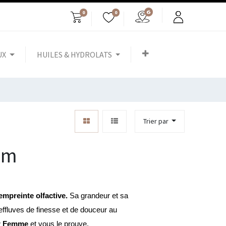
0
0
UX
HUILES & HYDROLATS
Trier par
um
empreinte olfactive.
 Sa grandeur et sa 
ffluves de finesse et de douceur au 
r Femme 
et vous le prouve.  