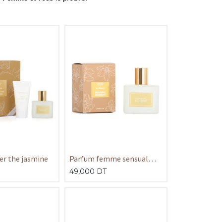
er the jasmine
Parfum femme sensual
moment 50ml
49,000
DT