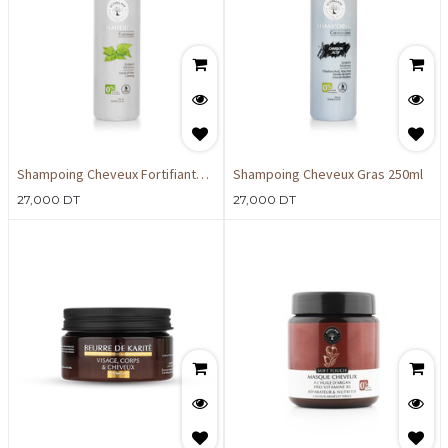
Shampoing Cheveux Fortifiant
Shampoing Cheveux Gras 250ml
250ml
27,000
DT
27,000
DT