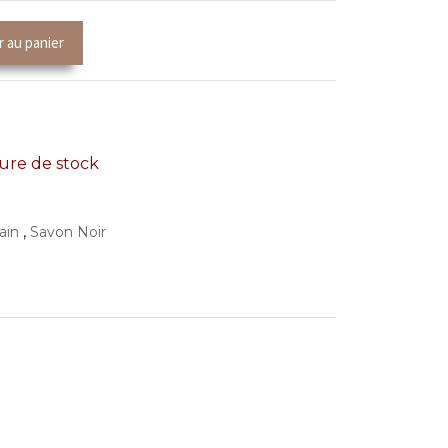
r au panier
re de stock
,
ain
Savon Noir