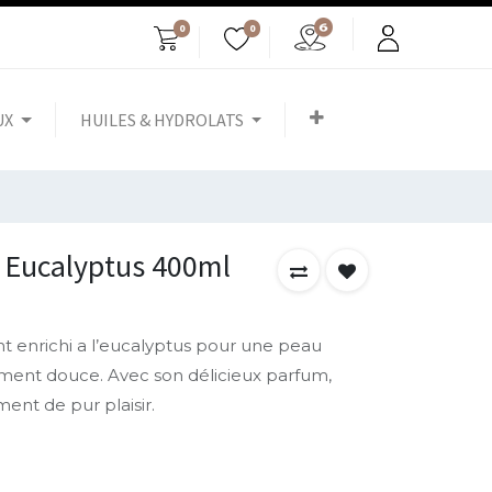
0
0
UX
HUILES & HYDROLATS
 Eucalyptus 400ml
nt enrichi a l’eucalyptus pour une peau
ement douce. Avec son délicieux parfum,
nt de pur plaisir.