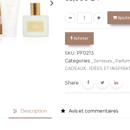
Ajoute
Acheter
SKU:
PF0213
Categories:
,
,
Senteurs
Parfu
CADEAUX : IDÉES ET INSPIRA
Share :
Description
Avis et commentaires