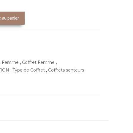
r au panier
,
,
m Femme
Coffret Femme
,
,
TION
Type de Coffret
Coffrets senteurs