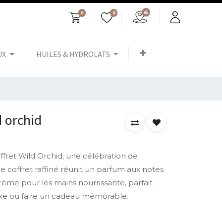
0
0
UX
HUILES & HYDROLATS
d orchid
offret Wild Orchid, une célébration de
Ce coffret raffiné réunit un parfum aux notes
rème pour les mains nourrissante, parfait
luxe ou faire un cadeau mémorable.