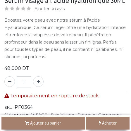
Sérum visage à l'acide hyaluronique 30ML
Ajouter un avis
Boostez votre peau avec notre sérum à l'Acide
Hyaluronique. Ce sérum léger offre une hydratation intense
et renforce la souplesse de votre peau. Il pénètre en
profondeur dans la peau sans laisser un fini gras. Parfait
pour tous les types de peau, il ne contient ni parabènes, ni
silicones, ni parfums.
48,000
DT
Temporairement en rupture de stock
PF0364
SKU:
Categories:
,
,
VISAGE
Soin Visage
Crème et Gommage
Ajouter au panier
Acheter
Share :