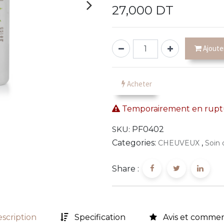
27,000
DT
Ajoute
Acheter
Temporairement en ruptu
SKU:
PF0402
Categories:
,
CHEUVEUX
Soin
Share :
scription
Specification
Avis et commen