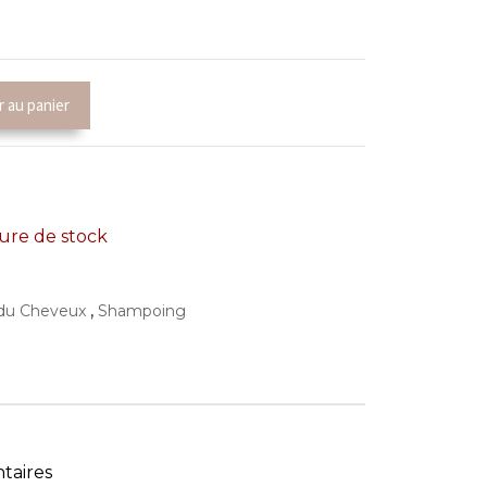
r au panier
re de stock
,
 du Cheveux
Shampoing
taires