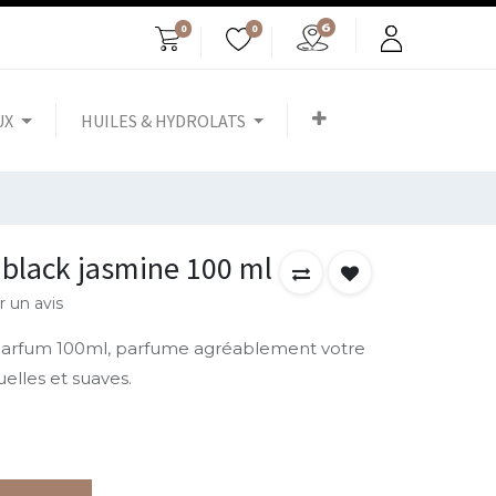
0
0
UX
HUILES & HYDROLATS
 black jasmine 100 ml
r un avis
parfum 100ml, parfume agréablement votre
elles et suaves.