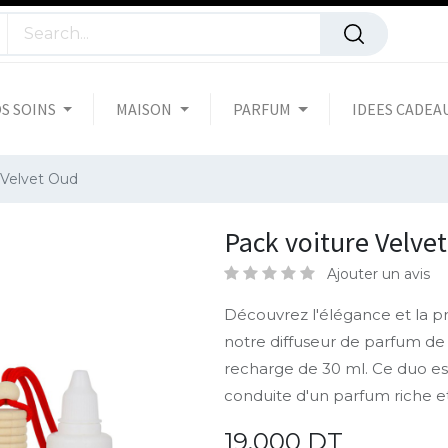
S SOINS
MAISON
PARFUM
IDEES CADEA
 Velvet Oud
Pack voiture Velve
Ajouter un avis
Découvrez l'élégance et la p
notre diffuseur de parfum de
recharge de 30 ml. Ce duo e
conduite d'un parfum riche et
19,000
DT