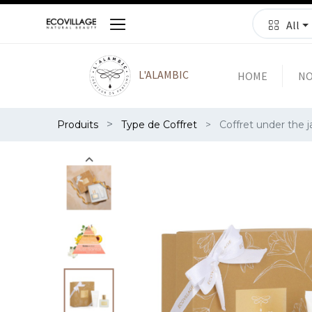
All
L'ALAMBIC
HOME
NO
Produits
Type de Coffret
Coffret under the 