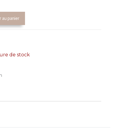
r au panier
re de stock
m