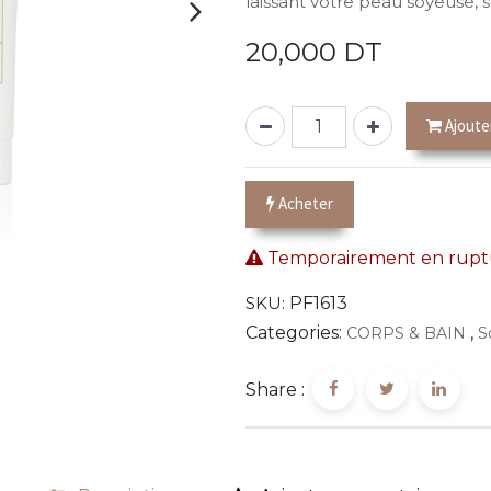
laissant votre peau soyeuse,
20,000
DT
Ajoute
Acheter
Temporairement en ruptu
SKU:
PF1613
Categories:
,
CORPS & BAIN
S
Share :