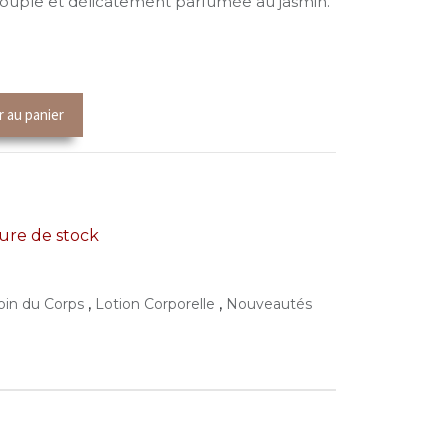
 souple et délicatement parfumée au jasmin.
r au panier
re de stock
,
,
oin du Corps
Lotion Corporelle
Nouveautés