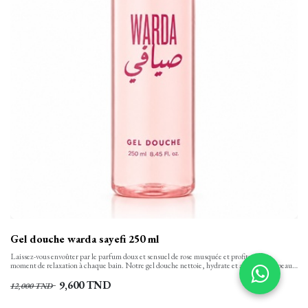
Gel douche warda sayefi 250 ml
Laissez-vous envoûter par le parfum doux et sensuel de rose musquée et profitez d’un
moment de relaxation à chaque bain. Notre gel douche nettoie, hydrate et apaise votre peau
tout en finesse et la laisse propre, confortable et soyeusement douce. Sa texture onctueuse,
aux notes florales se transforme en une mousse rinçable facilement.
9,600
TND
12,000
TND