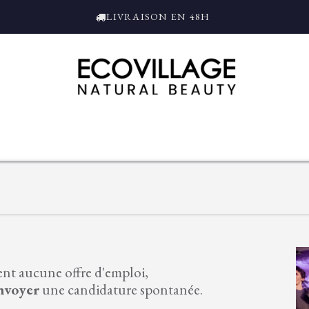
LIVRAISON EN 48H
ce
Bain et Douche
Parfums
L'ALAMBIC
Coffrets Cadeaux
Tro
ment aucune offre d'emploi,
nvoyer
une candidature spontanée.