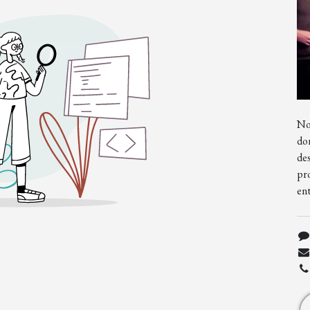
No
don
de
pr
ent