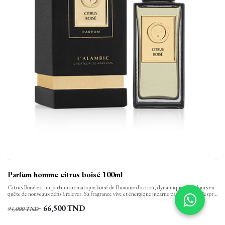
Parfum homme citrus boisé 100ml
Citrus Boisé est un parfum aromatique boisé de l'homme d'action, dynamique et toujours en
quête de nouveaux défis à relever. Sa fragrance vive et énergique incarne parfaitement l'esprit
de victoire et d'aventure. Conçu pour l'homme qui ne recule devant rien, ce parfum est une
ode à la force intérieure et à la détermination.
66,500
TND
95,000
TND