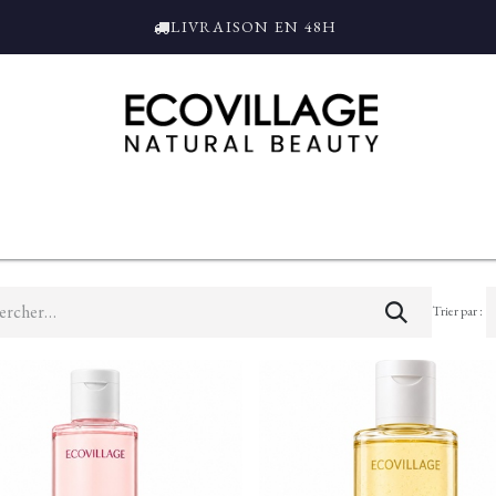
LIVRAISON EN 48H
ce
Bain et Douche
Parfums
L'ALAMBIC
Coffrets Cadeaux
Tro
Trier par :