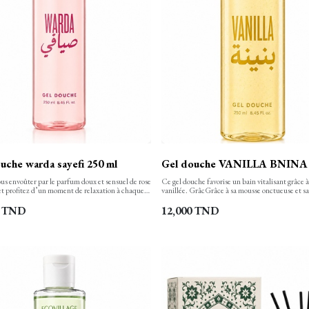
uche warda sayefi 250 ml
Gel douche VANILLA BNINA 
us envoûter par le parfum doux et sensuel de rose
Ce gel douche favorise un bain vitalisant grâce 
t profitez d’un moment de relaxation à chaque
vanillée. GrâcGrâce à sa mousse onctueuse et s
e gel douche nettoie, hydrate et apaise votre
riche, ce gel douche nettoie le corps, le laisse do
en finesse et la laisse propre, confortable et
subtilement parfumé. Votre peau est ainsi bien 
TND
12,000
TND
nt douce. Sa texture onctueuse, aux notes
hydratée.
e transforme en une mousse rinçable facilement.