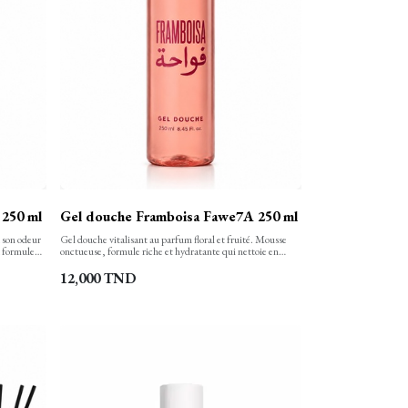
250 ml
Gel douche Framboisa Fawe7A 250 ml
à son odeur
Gel douche vitalisant au parfum floral et fruité. Mousse
a formule
onctueuse, formule riche et hydratante qui nettoie en
ux et
douceur, laissant la peau douce, protégée et délicatement
protégée et
parfumée.
12,000
TND