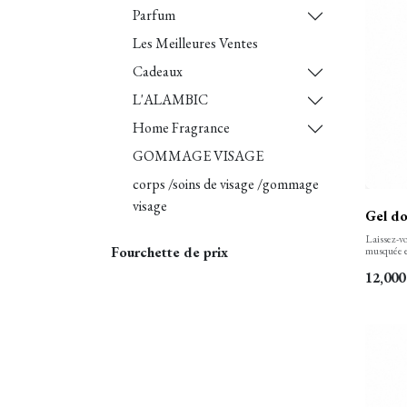
Parfum
Les Meilleures Ventes
Cadeaux
L'ALAMBIC
Home Fragrance
GOMMAGE VISAGE
corps /soins de visage /gommage
visage
Gel do
Laissez-vo
Fourchette de prix
musquée e
bain. Notr
peau tout 
12,000
soyeuseme
florales s