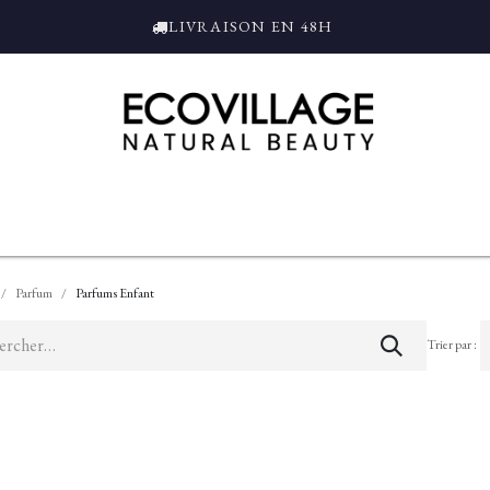
LIVRAISON EN 48H
ce
Bain et Douche
Parfums
L'ALAMBIC
Coffrets Cadeaux
Tro
Parfum
Parfums Enfant
Trier par :