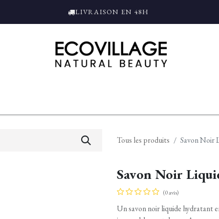
LIVRAISON EN 48H
ce
Bain et Douche
Parfums
L'ALAMBIC
Coffrets Cadeaux
Tro
Tous les produits
Savon Noir 
Savon Noir Liqu
(0 avis)
Un savon noir liquide hydratant e