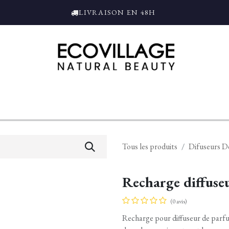
LIVRAISON EN 48H
ce
Bain et Douche
Parfums
L'ALAMBIC
Coffrets Cadeaux
Tro
Tous les produits
Difuseurs D
Recharge diffuseu
(0 avis)
Recharge pour diffuseur de parf