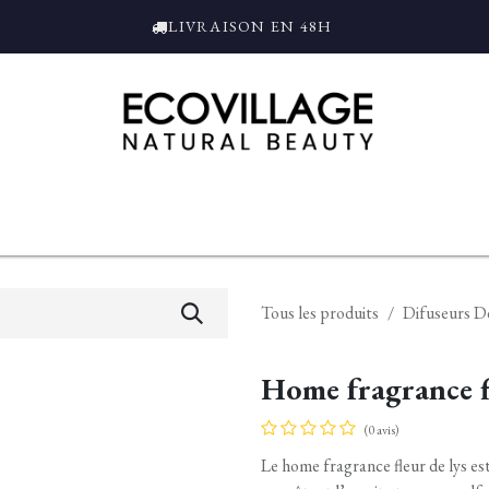
LIVRAISON EN 48H
ce
Bain et Douche
Parfums
L'ALAMBIC
Coffrets Cadeaux
Tro
Tous les produits
Difuseurs D
Home fragrance f
(0 avis)
Le home fragrance fleur de lys es