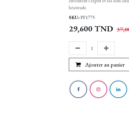
envoûtent l’esprit et ses sens olf
béatitude.
SKU:
PF1775
29,600
TND
37,0
Ajouter au panier