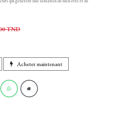
actifs qui génèrent une sensation de bien-être et de
00
TND
Acheter maintenant