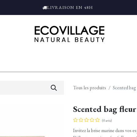
LIVRAISON EN 48H
ce
Bain et Douche
Parfums
L'ALAMBIC
Coffrets Cadeaux
Tro
Tous les produits
Scented bag 
Scented bag fleur
(0 avis)
Invitez la brise marine dans vos 