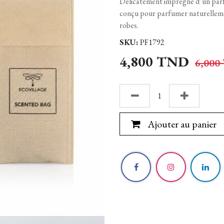
Délicatement imprégné d’un parfu
conçu pour parfumer naturellement
robes.
SKU:
PF1792
4,800
TND
6,000
Ajouter au panier