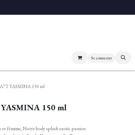
uvez nos boutiques
Se connecter
TA7T YASMINA 150 ml
 YASMINA 150 ml
se et féminie, Notre body splash exotic passion