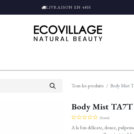
LIVRAISON EN 48H
ce
Bain et Douche
Parfums
L'ALAMBIC
Coffrets Cadeaux
Tro
Tous les produits
Body Mist 
Body Mist TA7T
(0 avis)
A la fois délicate, douce, pulpeu