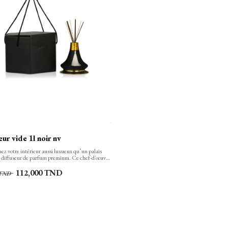
eur vide 1l noir nv
z votre intérieur aussi luxueux qu’un palais
e diffuseur de parfum premium. Ce chef-d'œuvre
 créé à partir du cuivre et du verre, extale une
majestueux tout en diffusant votre parfum
112,000
TND
TND