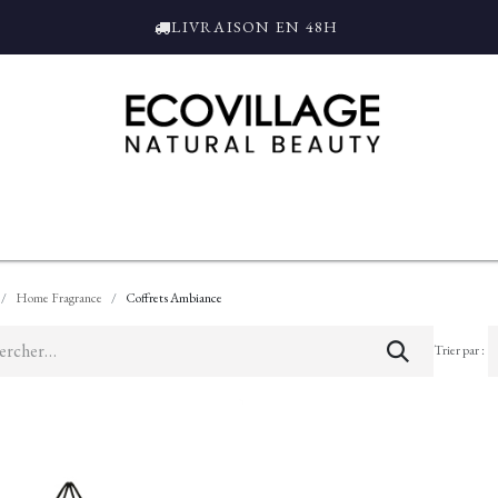
LIVRAISON EN 48H
ce
Bain et Douche
Parfums
L'ALAMBIC
Coffrets Cadeaux
Tro
Home Fragrance
Coffrets Ambiance
Trier par :