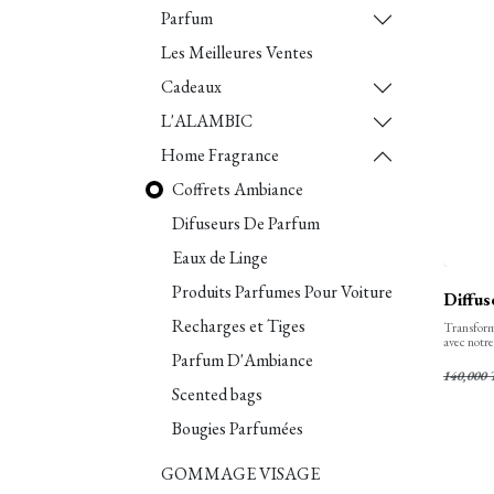
Parfum
Les Meilleures Ventes
Cadeaux
L'ALAMBIC
Home Fragrance
Coffrets Ambiance
Difuseurs De Parfum
Eaux de Linge
Produits Parfumes Pour Voiture
Diffus
Recharges et Tiges
Transforme
avec notr
artisanal,
Parfum D'Ambiance
présence 
140,000
préféré.
Scented bags
Bougies Parfumées
GOMMAGE VISAGE