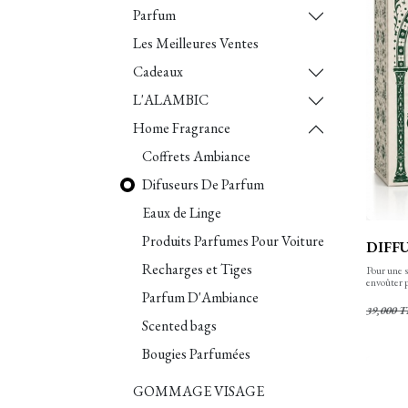
Parfum
Les Meilleures Ventes
Cadeaux
L'ALAMBIC
Home Fragrance
Coffrets Ambiance
Difuseurs De Parfum
Eaux de Linge
Produits Parfumes Pour Voiture
DIFFU
Recharges et Tiges
Pour une s
envoûter p
diffuseur 
Parfum D'Ambiance
39,000
T
Scented bags
Bougies Parfumées
GOMMAGE VISAGE