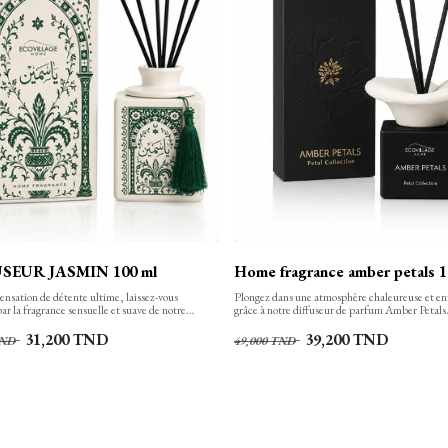
SEUR JASMIN 100 ml
Home fragrance amber petals 1
ensation de détente ultime, laissez-vous
Plongez dans une atmosphère chaleureuse et e
ar la fragrance sensuelle et suave de notre
grâce à notre diffuseur de parfum Amber Petals.
parfum fleur de jasmin.
sublimer votre intérieur, il transforme chaque 
cocon oriental élégant et durable.
31,200
TND
39,200
TND
ND
49,000
TND