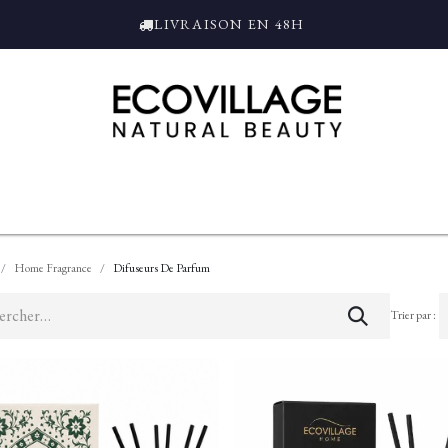
LIVRAISON EN 48H
ce
Bain et Douche
Parfums
L'ALAMBIC
Coffrets Cadeaux
Tro
Home Fragrance
Difuseurs De Parfum
Trier par :