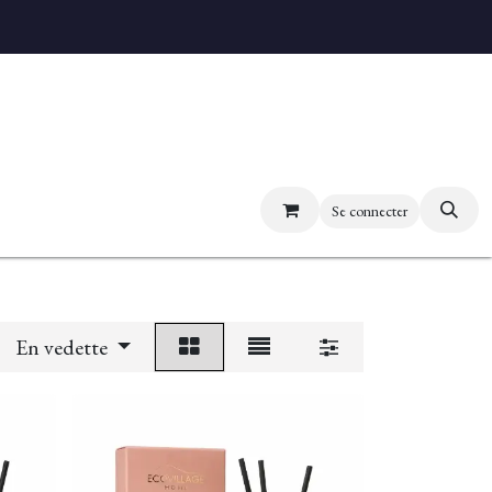
uvez nos boutiques
Se connecter
En vedette