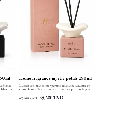
50 ml
Home fragrance mystic petals 150 ml
nvoûtante
Laissez-vous transporter par une ambiance luxueuse et
 Idéal pour
mystérieuse créée par notre diffuseur de parfum Mystic
espace en un
Petals.
39,200
TND
49,000
TND