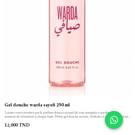
Gel douche warda sayefi 250 ml
Laissez-vous envoûter par le parfum doux et sensuel de rose musquée et profitez d’un
moment de relaxation à chaque bain. Notre gel douche nettoie, hydrate et apaise votre peau
tout en finesse et la laisse propre, confortable et soyeusement douce. Sa texture onctueuse,
aux notes florales se transforme en une mousse rinçable facilement.
12,000
TND