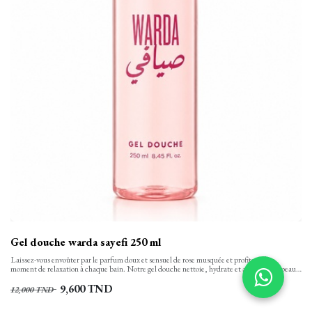
Gel douche warda sayefi 250 ml
Laissez-vous envoûter par le parfum doux et sensuel de rose musquée et profitez d’un
moment de relaxation à chaque bain. Notre gel douche nettoie, hydrate et apaise votre peau
tout en finesse et la laisse propre, confortable et soyeusement douce. Sa texture onctueuse,
aux notes florales se transforme en une mousse rinçable facilement.
9,600
TND
12,000
TND