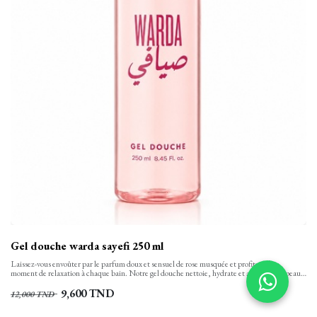
Gel douche warda sayefi 250 ml
Laissez-vous envoûter par le parfum doux et sensuel de rose musquée et profitez d’un
moment de relaxation à chaque bain. Notre gel douche nettoie, hydrate et apaise votre peau
tout en finesse et la laisse propre, confortable et soyeusement douce. Sa texture onctueuse,
aux notes florales se transforme en une mousse rinçable facilement.
9,600
TND
12,000
TND