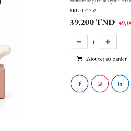
diffuseur de parfum Mystic Petals
SKU:
PF1702
39,200
TND
49,0
Ajouter au panier