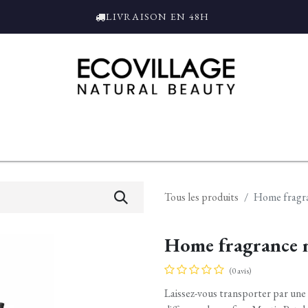
LIVRAISON EN 48H
ce
Bain et Douche
Parfums
L'ALAMBIC
Coffrets Cadeaux
Tro
Tous les produits
Home fragra
Home fragrance m
(0 avis)
Laissez-vous transporter par une