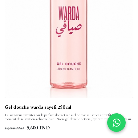
Gel douche warda sayefi 250 ml
Laissez-vous envoûter par le parfum doux et sensuel de rose musquée et profitez d’un
moment de relaxation à chaque bain. Notre gel douche nettoie, hydrate et apaise votre peau
tout en finesse et la laisse propre, confortable et soyeusement douce. Sa texture onctueuse,
aux notes florales se transforme en une mousse rinçable facilement.
9,600
TND
12,000
TND