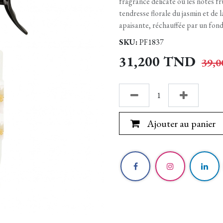
fragrance délicate où les notes f
tendresse florale du jasmin et de
apaisante, réchauffée par un fond
SKU:
PF1837
31,200
TND
39,0
Ajouter au panier