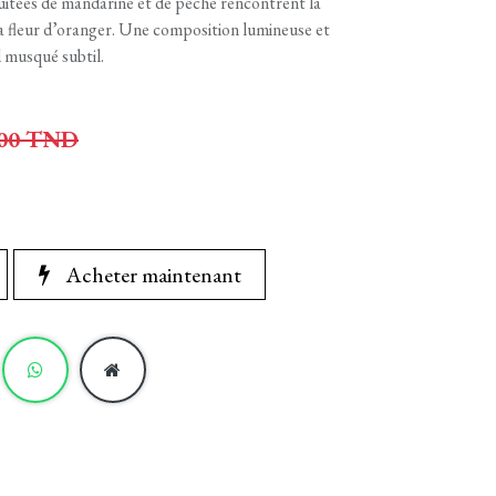
ruitées de mandarine et de pêche rencontrent la
 la fleur d’oranger. Une composition lumineuse et
 musqué subtil.
00
TND
Acheter maintenant