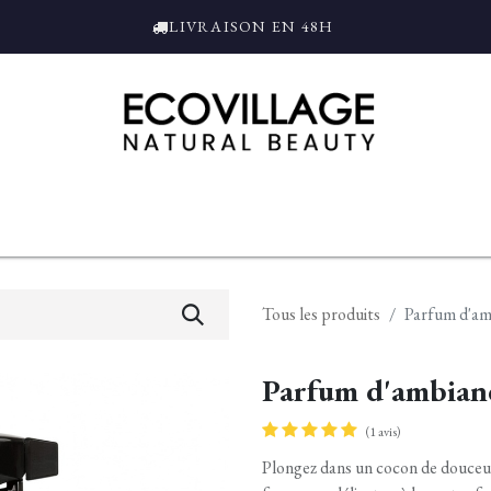
LIVRAISON EN 48H
ce
Bain et Douche
Parfums
L'ALAMBIC
Coffrets Cadeaux
Tro
Tous les produits
Parfum d'amb
Parfum d'ambianc
(1 avis)
Plongez dans un cocon de douceur