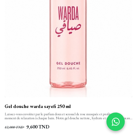
Gel douche warda sayefi 250 ml
Laissez-vous envoûter par le parfum doux et sensuel de rose musquée et profitez d’un
moment de relaxation à chaque bain. Notre gel douche nettoie, hydrate et apaise votre peau
tout en finesse et la laisse propre, confortable et soyeusement douce. Sa texture onctueuse,
aux notes florales se transforme en une mousse rinçable facilement.
9,600
TND
12,000
TND