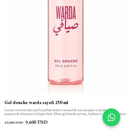
Gel douche warda sayefi 250 ml
Laissez-vous envoûter par le parfum doux et sensuel de rose musquée et profitez d’un
moment de relaxation à chaque bain. Notre gel douche nettoie, hydrate et apaise votre peau
tout en finesse et la laisse propre, confortable et soyeusement douce. Sa texture onctueuse,
aux notes florales se transforme en une mousse rinçable facilement.
9,600
TND
12,000
TND