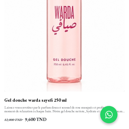
Gel douche warda sayefi 250 ml
Laissez-vous envoûter par le parfum doux et sensuel de rose musquée et profitez d’un
moment de relaxation à chaque bain. Notre gel douche nettoie, hydrate et apaise votre peau
tout en finesse et la laisse propre, confortable et soyeusement douce. Sa texture onctueuse,
aux notes florales se transforme en une mousse rinçable facilement.
9,600
TND
12,000
TND